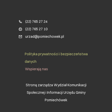
Blok kontaktowy (Footer)
(22) 765 27 24
(22) 765 27 10
urzad@pomiechowek.pl
Social Menu Footer
Polityka prywatności i bezpieczeństwa
danych
Wspierają nas
Stroną zarządza Wydział Komunikacji
Społecznej i Informacji Urzędu Gminy
Pomiechówek