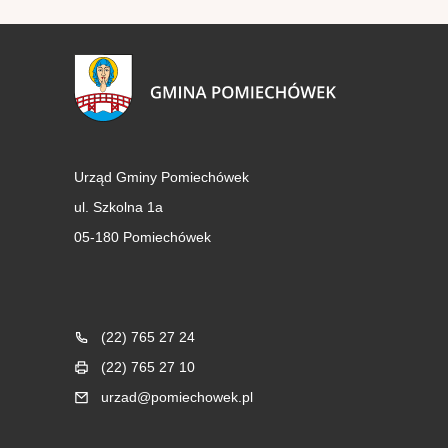
Urząd Gminy Pomiechówek
ul. Szkolna 1a
05-180 Pomiechówek
Blok kontaktowy (Footer)
(22) 765 27 24
(22) 765 27 10
urzad@pomiechowek.pl