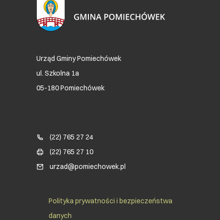
Urząd Gminy Pomiechówek
ul. Szkolna 1a
05-180 Pomiechówek
Blok kontaktowy (Footer)
(22) 765 27 24
(22) 765 27 10
urzad@pomiechowek.pl
Social Menu Footer
Polityka prywatności i bezpieczeństwa
danych