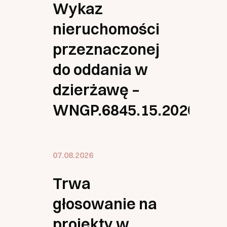
Wykaz
nieruchomości
przeznaczonej
do oddania w
dzierżawę –
WNGP.6845.15.2026.MK(
07.08.2026
Trwa
głosowanie na
projekty w