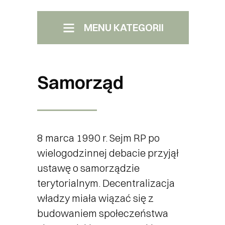
MENU KATEGORII
Menu Boczne
Pomiechówek
Samorząd
Samorząd Załatw sprawę
Transport
8 marca 1990 r. Sejm RP po
wielogodzinnej debacie przyjął
Kultura i edukacja
ustawę o samorządzie
terytorialnym. Decentralizacja
władzy miała wiązać się z
Kino
budowaniem społeczeństwa