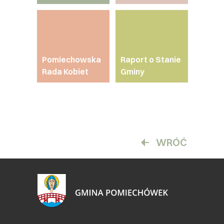
Pomiechowska
Raport o Stanie
Rada Kobiet
Gminy
WRÓĆ