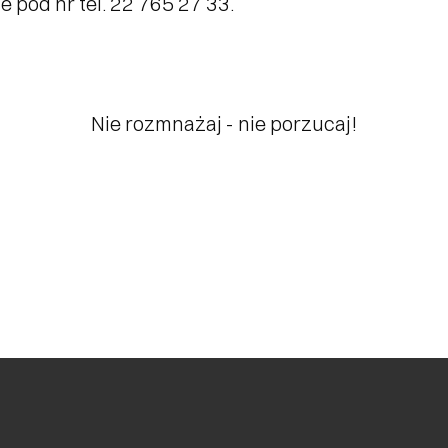
pod nr tel. 22 765 27 33.
Nie rozmnażaj - nie porzucaj!