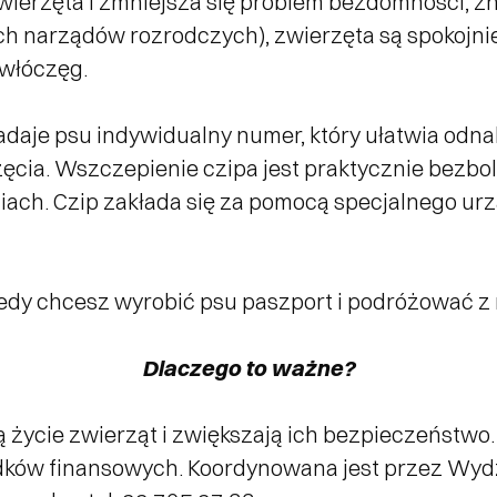
zwierzęta i zmniejsza się problem bezdomności, 
 narządów rozrodczych), zwierzęta są spokojniej
 włóczęg.
adaje psu indywidualny numer, który ułatwia odna
ęcia. Wszczepienie czipa jest praktycznie bezb
eniach. Czip zakłada się za pomocą specjalnego u
iedy chcesz wyrobić psu paszport i podróżować z 
Dlaczego to ważne?
tują życie zwierząt i zwiększają ich bezpieczeństw
rodków finansowych. Koordynowana jest przez Wy