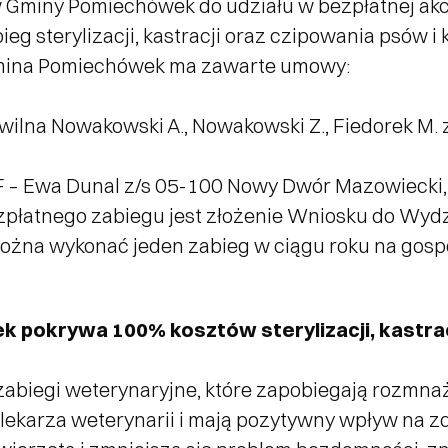
iny Pomiechówek do udziału w bezpłatnej akcji s
Kultura i edukacja
ieg sterylizacji, kastracji oraz czipowania psów
 Gmina Pomiechówek ma zawarte umowy:
Kino
wilna Nowakowski A., Nowakowski Z., Fiedorek M. 
– Ewa Dunal z/s 05-100 Nowy Dwór Mazowiecki, 
Ekologia i Środowisko
płatnego zabiegu jest złożenie Wniosku do Wyd
żna wykonać jeden zabieg w ciągu roku na gos
Polityka Społeczna
pokrywa 100% kosztów sterylizacji, kastrac
Kontakt z nami
e zabiegi weterynaryjne, które zapobiegają rozmnaż
lekarza weterynarii i mają pozytywny wpływ na z