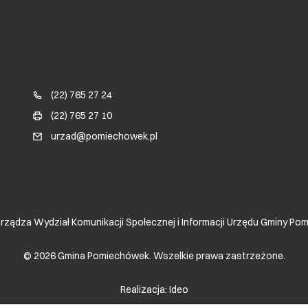
Blok kontaktowy (Footer)
(22) 765 27 24
(22) 765 27 10
urzad@pomiechowek.pl
rządza Wydział Komunikacji Społecznej i Informacji Urzędu Gminy P
© 2026 Gmina Pomiechówek.
Wszelkie prawa zastrzeżone.
Realizacja:
Ideo