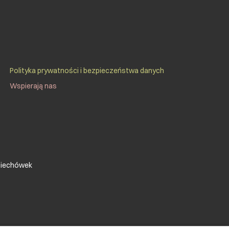
Social Menu Footer
Polityka prywatności i bezpieczeństwa danych
Wspierają nas
omiechówek