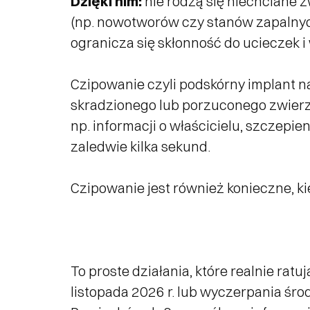
Dzięki nim:
nie rodzą się niechciane 
(np. nowotworów czy stanów zapalnych
ogranicza się skłonność do ucieczek i
Czipowanie czyli podskórny implant n
skradzionego lub porzuconego zwierz
np. informacji o właścicielu, szczepi
zaledwie kilka sekund.
Czipowanie jest również konieczne, k
To proste działania, które realnie ra
listopada 2026 r. lub wyczerpania ś