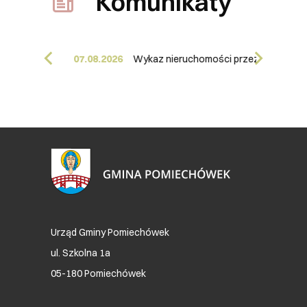
Komunikaty
Zakaz używania spalinowych i elektrycznych dmuchaw do liści - przypomnienie
07.08.2026
Wykaz nieruchomości przeznaczonej do oddania w dzierżawę – WNGP.6845.15.2026.MK(2)
Urząd Gminy Pomiechówek
ul. Szkolna 1a
05-180 Pomiechówek