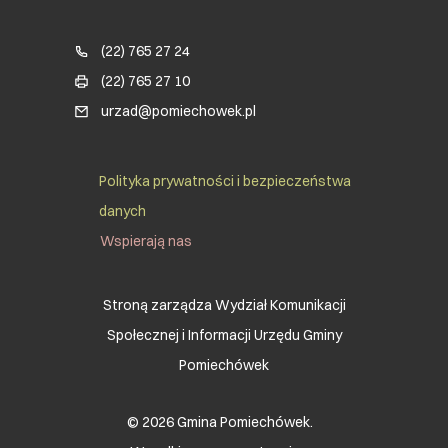
Blok kontaktowy (Footer)
(22) 765 27 24
(22) 765 27 10
urzad@pomiechowek.pl
Social Menu Footer
Polityka prywatności i bezpieczeństwa
danych
Wspierają nas
Stroną zarządza Wydział Komunikacji
Społecznej i Informacji Urzędu Gminy
Pomiechówek
© 2026 Gmina Pomiechówek.