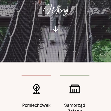
Wkry
Menu Boczne
Pomiechówek
Samorząd