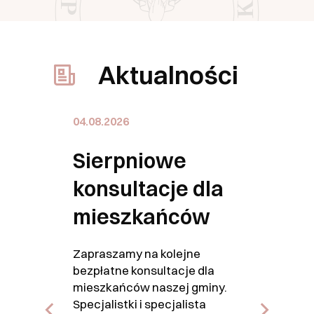
Aktualności
Przejdź do wpisu
P
04.08.2026
0
Sierpniowe
konsultacje dla
mieszkańców
o
Zapraszamy na kolejne
bezpłatne konsultacje dla
mieszkańców naszej gminy.
Specjalistki i specjalista