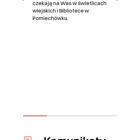
czekają na Was w świetlicach
wiejskich i Bibliotece w
Pomiechówku.
u
I
k
a
o
w
r
3
s
d